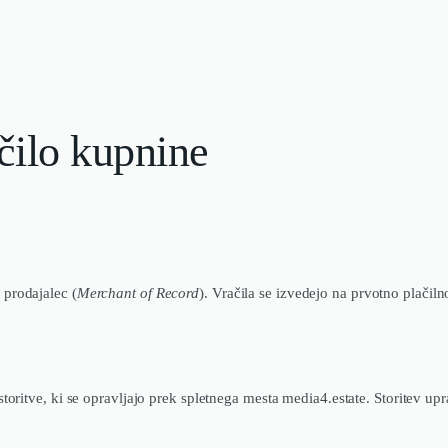
čilo kupnine
prodajalec (
Merchant of Record
). Vračila se izvedejo na prvotno plačiln
toritve, ki se opravljajo prek spletnega mesta media4.estate. Storitev up