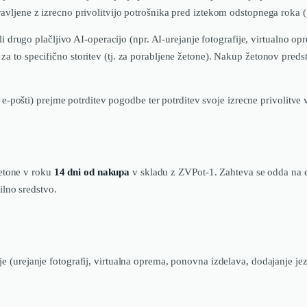
opravljene z izrecno privolitvijo potrošnika pred iztekom odstopnega roka 
i drugo plačljivo AI-operacijo (npr. AI-urejanje fotografije, virtualno o
 za to specifično storitev (tj. za porabljene žetone). Nakup žetonov preds
e-pošti) prejme potrditev pogodbe ter potrditev svoje izrecne privolitve 
tone v roku
14 dni od nakupa
v skladu z ZVPot-1. Zahteva se odda na e
ilno sredstvo.
ije (urejanje fotografij, virtualna oprema, ponovna izdelava, dodajanje je