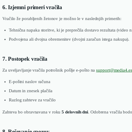
6. Izjemni primeri vračila
Vračilo že porabljenih žetonov je možno le v naslednjih primerih:
Tehnična napaka storitve, ki je preprečila dostavo rezultata (video ni
Podvojena ali dvojna obremenitev (dvojni zaračun istega nakupa).
7. Postopek vračila
Za uveljavljanje vračila potrošnik pošlje e-pošto na
support@media4.es
E-poštni naslov računa
Datum in znesek plačila
Razlog zahteve za vračilo
Zahteva bo obravnavana v roku
5 delovnih dni
. Odobrena vračila bodo
8. Reševanje sporov