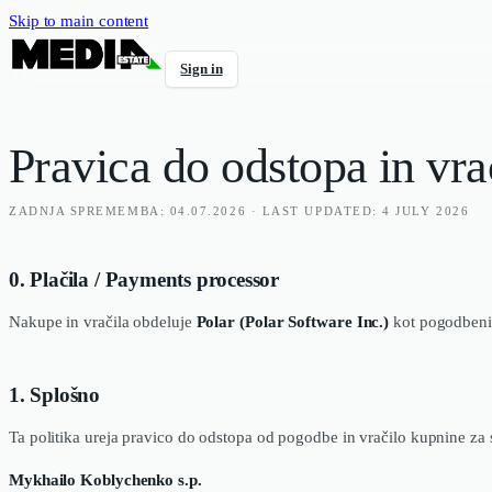
Skip to main content
Sign in
Pravica do odstopa in vra
ZADNJA SPREMEMBA: 04.07.2026 · LAST UPDATED: 4 JULY 2026
0. Plačila / Payments processor
Nakupe in vračila obdeluje
Polar (Polar Software Inc.)
kot pogodbeni 
1. Splošno
Ta politika ureja pravico do odstopa od pogodbe in vračilo kupnine za s
Mykhailo Koblychenko s.p.