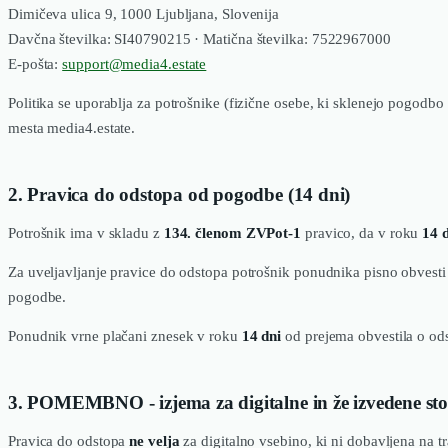
Dimičeva ulica 9, 1000 Ljubljana, Slovenija
Davčna številka: SI40790215 · Matična številka: 7522967000
E-pošta:
support@media4.estate
Politika se uporablja za potrošnike (fizične osebe, ki sklenejo pogod
mesta media4.estate.
2. Pravica do odstopa od pogodbe (14 dni)
Potrošnik ima v skladu z
134. členom ZVPot-1
pravico, da v roku
14 
Za uveljavljanje pravice do odstopa potrošnik ponudnika pisno obvesti
pogodbe.
Ponudnik vrne plačani znesek v roku
14 dni
od prejema obvestila o ods
3. POMEMBNO - izjema za digitalne in že izvedene stor
Pravica do odstopa
ne velja
za digitalno vsebino, ki ni dobavljena na tr