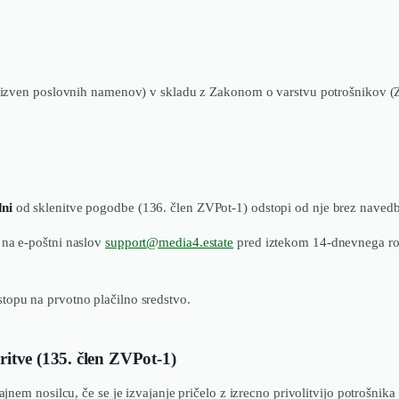
bo izven poslovnih namenov) v skladu z Zakonom o varstvu potrošnikov (Z
dni
od sklenitve pogodbe (136. člen ZVPot-1) odstopi od nje brez navedb
 na e-poštni naslov
support@media4.estate
pred iztekom 14-dnevnega rok
topu na prvotno plačilno sredstvo.
itve (135. člen ZVPot-1)
ajnem nosilcu, če se je izvajanje pričelo z izrecno privolitvijo potrošnika