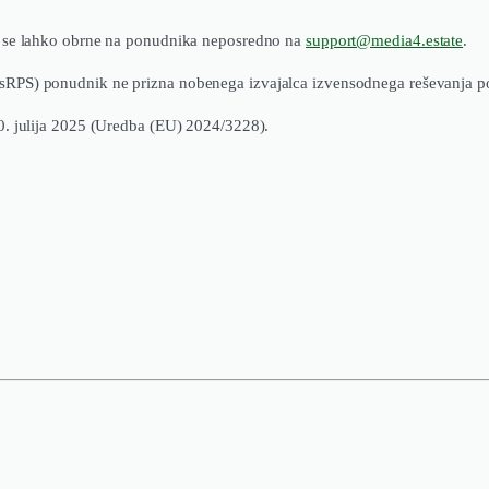
k se lahko obrne na ponudnika neposredno na
support@media4.estate
.
PS) ponudnik ne prizna nobenega izvajalca izvensodnega reševanja potr
0. julija 2025 (Uredba (EU) 2024/3228).