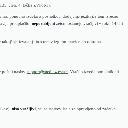
(135. člen, 4. točka ZVPot-1).
premo, ponovno izdelavo posnetkov, dodajanje jezika), s tem izrecno
tavlja predplačilo;
neporabljeni
žetoni ostanejo vračljivi v roku 14 dni
v takojšnje izvajanje in s tem v izgubo pravice do odstopa.
-poštni naslov
support@media4.estate
. Vračilo izvede ponudnik ali
zikov),
niso vračljivi
, saj se storitev šteje za opravljeno od začetka