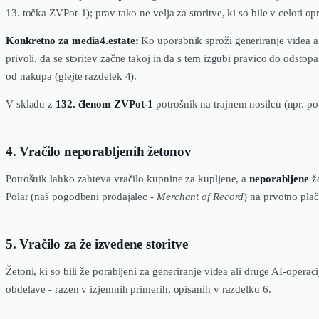
13. točka ZVPot-1); prav tako ne velja za storitve, ki so bile v celoti 
Konkretno za media4.estate:
Ko uporabnik sproži generiranje videa al
privoli, da se storitev začne takoj in da s tem izgubi pravico do odstopa
od nakupa (glejte razdelek 4).
V skladu z
132. členom ZVPot-1
potrošnik na trajnem nosilcu (npr. po 
4. Vračilo neporabljenih žetonov
Potrošnik lahko zahteva vračilo kupnine za kupljene, a
neporabljene
že
Polar (naš pogodbeni prodajalec -
Merchant of Record
) na prvotno plač
5. Vračilo za že izvedene storitve
Žetoni, ki so bili že porabljeni za generiranje videa ali druge AI-operac
obdelave - razen v izjemnih primerih, opisanih v razdelku 6.