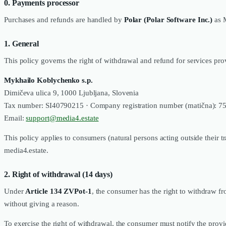
0. Payments processor
Purchases and refunds are handled by
Polar (Polar Software Inc.)
as M
1. General
This policy governs the right of withdrawal and refund for services pro
Mykhailo Koblychenko s.p.
Dimičeva ulica 9, 1000 Ljubljana, Slovenia
Tax number: SI40790215 · Company registration number (matična): 
Email:
support@media4.estate
This policy applies to consumers (natural persons acting outside their 
media4.estate.
2. Right of withdrawal (14 days)
Under
Article 134 ZVPot-1
, the consumer has the right to withdraw f
without giving a reason.
To exercise the right of withdrawal, the consumer must notify the provid