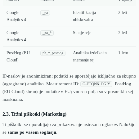
Storitev
Piškotek
Namen
Trajanje
Google
Identifikacija
2 leti
_ga
Analytics 4
obiskovalca
Google
Stanje seje
2 leti
_ga_*
Analytics 4
PostHog (EU
Analitika izdelka in
1 leto
ph_*_posthog
Cloud)
snemanje sej
IP-naslov je anonimiziran; podatki se uporabljajo izključno za skupno
(agregirano) analitiko. Measurement ID:
. PostHog
G-FTQN61FGJY
(EU Cloud) shranjuje podatke v EU; vnosna polja so v posnetkih sej
maskirana.
2.3. Tržni piškotki (Marketing)
Ti piškotki se uporabljajo za prikazovanje ustreznih oglasov. Naložijo
se
samo po vašem soglasju
.