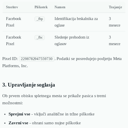
Storitev
Piškotek
Namen
Trajanje
Facebook
Identifikacija brskalnika za
3
_fbp
Pixel
oglase
mesece
Facebook
Sledenje prehodom iz
3
_fbc
Pixel
oglasov
mesece
Pixel ID:
. Podatki se posredujejo podjetju Meta
2298782947559730
Platforms, Inc.
3. Upravljanje soglasja
Ob prvem obisku spletnega mesta se prikaže pasica s tremi
možnostmi:
Sprejmi vse
- vključi analitične in tržne piškotke
Zavrni vse
- ohrani samo nujne piškotke