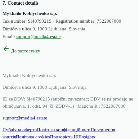
7. Contact details
Mykhailo Koblychenko s.p.
Tax number: SI40790215 · Registration number: 7522967000
Dimičeva ulica 9, 1000 Ljubljana, Slovenia
Email:
support@media4.estate
До застосунку
Mykhailo Koblychenko s.p.
Dimičeva ulica 9, 1000 Ljubljana, Slovenija
ID za DDV: SI40790215 (atipični zavezanec; DDV se na prodajo ne
obračunava, 1. odst. 94. čl. ZDDV-1) · Matična št.: 7522967000
support@media4.estate
Публічна оферта
Політика конфіденційності
Повернення
коштів
Політика cookies
Прозорість ШІ
Insights