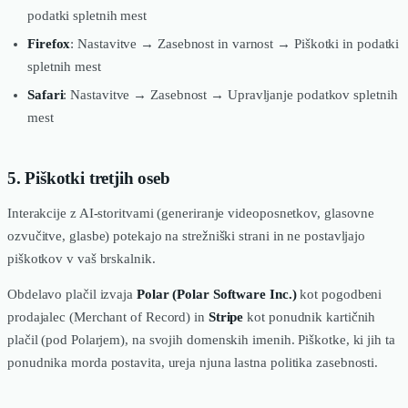
podatki spletnih mest
Firefox
: Nastavitve → Zasebnost in varnost → Piškotki in podatki
spletnih mest
Safari
: Nastavitve → Zasebnost → Upravljanje podatkov spletnih
mest
5. Piškotki tretjih oseb
Interakcije z AI-storitvami (generiranje videoposnetkov, glasovne
ozvu­čitve, glasbe) potekajo na strežniški strani in ne postavljajo
piškotkov v vaš brskalnik.
Obdelavo plačil izvaja
Polar (Polar Software Inc.)
kot pogodbeni
prodajalec (Merchant of Record) in
Stripe
kot ponudnik kartičnih
plačil (pod Polarjem), na svojih domenskih imenih. Piškotke, ki jih ta
ponudnika morda postavita, ureja njuna lastna politika zasebnosti.