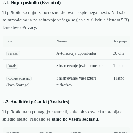
2.1. Nujni piškotki (Essential)
Ti piškotki so nujni za osnovno delovanje spletnega mesta. Naložijo
se samodejno in ne zahtevajo vašega soglasja v skladu s členom 5(3)
Direktive ePrivacy.
Ime
Namen
Trajanje
Avtorizacija uporabnika
30 dni
session
Shranjevanje jezika vmesnika
1 leto
locale
Shranjevanje vaše izbire
Trajno
cookie_consent
(localStorage)
piškotkov
2.2. Analitični piškotki (Analytics)
Ti piškotki nam pomagajo razumeti, kako obiskovalci uporabljajo
spletno mesto. Naložijo se
samo po vašem soglasju
.