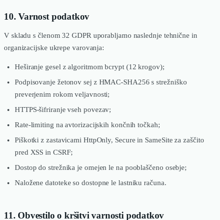
10. Varnost podatkov
V skladu s členom 32 GDPR uporabljamo naslednje tehnične in
organizacijske ukrepe varovanja:
Heširanje gesel z algoritmom bcrypt (12 krogov);
Podpisovanje žetonov sej z HMAC-SHA256 s strežniško
preverjenim rokom veljavnosti;
HTTPS-šifriranje vseh povezav;
Rate-limiting na avtorizacijskih končnih točkah;
Piškotki z zastavicami HttpOnly, Secure in SameSite za zaščito
pred XSS in CSRF;
Dostop do strežnika je omejen le na pooblaščeno osebje;
Naložene datoteke so dostopne le lastniku računa.
11. Obvestilo o kršitvi varnosti podatkov