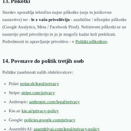
13. Piškotki
Storitev uporablja tehnično nujne piškotke (seja in jezikovne
nastavitve) ter -
le z vašo privolitvijo
- analitične / trženjske piškotke
(Google Analytics, Meta / Facebook Pixel). Nebistveni piškotki se ne
nastavijo pred privolitvijo in jo je mogoče kadar koli preklicati.
Podrobnosti in upravljanje privolitve - v
Politiki piškotkov
.
14. Povezave do politik tretjih oseb
Politike zasebnosti naših obdelovalcev:
Polar:
polar.sh/legal/privacy
Stripe:
stripe.com/privacy
Anthropic:
anthropic.com/legal/privacy
Kie.ai:
kie.ai/privacy-policy
Google:
policies.google.com/privacy
AssemblyAI:
assemblyai.com/legal/privacy-policy