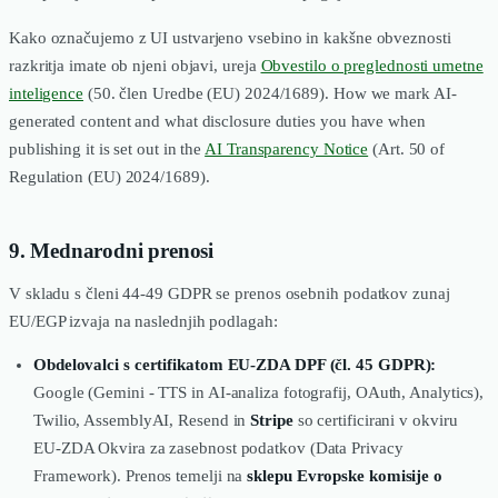
Kako označujemo z UI ustvarjeno vsebino in kakšne obveznosti
razkritja imate ob njeni objavi, ureja
Obvestilo o preglednosti umetne
inteligence
(50. člen Uredbe (EU) 2024/1689). How we mark AI-
generated content and what disclosure duties you have when
publishing it is set out in the
AI Transparency Notice
(Art. 50 of
Regulation (EU) 2024/1689).
9. Mednarodni prenosi
V skladu s členi 44-49 GDPR se prenos osebnih podatkov zunaj
EU/EGP izvaja na naslednjih podlagah:
Obdelovalci s certifikatom EU-ZDA DPF (čl. 45 GDPR):
Google (Gemini - TTS in AI-analiza fotografij, OAuth, Analytics),
Twilio, AssemblyAI, Resend in
Stripe
so certificirani v okviru
EU-ZDA Okvira za zasebnost podatkov (Data Privacy
Framework). Prenos temelji na
sklepu Evropske komisije o