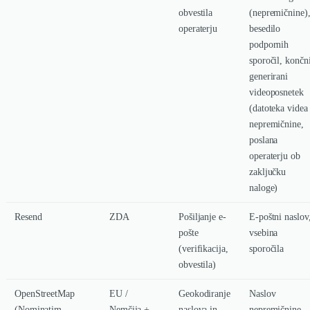
obvestila
(nepremičnine)
operaterju
besedilo
podpornih
sporočil, končn
generirani
videoposnetek
(datoteka videa
nepremičnine,
poslana
operaterju ob
zaključku
naloge)
Resend
ZDA
Pošiljanje e-
E-poštni naslov
pošte
vsebina
(verifikacija,
sporočila
obvestila)
OpenStreetMap
EU /
Geokodiranje
Naslov
(Nominatim,
Nemčija +
naslova in
nepremičnine,