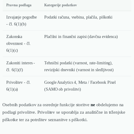
Pravna podlaga
Kategorije podatkov
Izvajanje pogodbe
Podatki računa, vsebina, plačila, piškotki
- čl. 6(1)(b)
Zakonska
Plačilni in finančni zapisi (davčna evidenca)
obveznost - čl.
6(1)(c)
Zakoniti interes -
Tehnični podatki (varnost, rate-limiting),
čl. 6(1)(f)
revizijski dnevniki (varnost in sledljivost)
Privolitev - čl.
Google Analytics 4, Meta / Facebook Pixel
6(1)(a)
(SAMO ob privolitvi)
Osebnih podatkov za osrednje funkcije storitve
ne
obdelujemo na
podlagi privolitve. Privolitev se uporablja za analitične in trženjske
piškotke ter za potrditev seznanitve s piškotki.