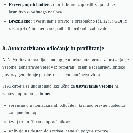
Preverjanje identitete:
morda bomo zaprosili za potrditev
lastništva e-poštnega naslova.
Brezplačno:
uveljavljanje pravic je brezplačno (čl. 12(5) GDPR),
razen pri očitno neutemeljenih ali pretiranih zahtevah.
8. Avtomatizirano odločanje in profiliranje
Naša Storitev uporablja tehnologije umetne inteligence za ustvarjanje
vsebine: generiranje videov iz fotografij, pisanje scenarijev, sintezo
govora, generiranje glasbe in sestavo končnega videa.
Ti AI-orodja se uporabljajo izključno za
ustvarjanje vsebine
na
zahtevo uporabnika in
ne
:
sprejemajo avtomatiziranih odločitev, ki imajo pravne posledice
za uporabnika;
izvajajo profiliranja uporabnikov;
vplivajo na dostop do storitve, cene ali pogoje storitve.