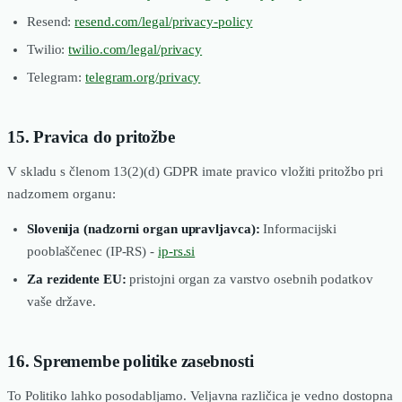
Resend:
resend.com/legal/privacy-policy
Twilio:
twilio.com/legal/privacy
Telegram:
telegram.org/privacy
15. Pravica do pritožbe
V skladu s členom 13(2)(d) GDPR imate pravico vložiti pritožbo pri
nadzornem organu:
Slovenija (nadzorni organ upravljavca):
Informacijski
pooblaščenec (IP-RS) -
ip-rs.si
Za rezidente EU:
pristojni organ za varstvo osebnih podatkov
vaše države.
16. Spremembe politike zasebnosti
To Politiko lahko posodabljamo. Veljavna različica je vedno dostopna