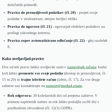
določenih primerih.
Pravica do prenosljivosti podatkov (čl. 20)
- prejeti svoje
podatke v strukturirani, strojno berljivi obliki.
Pravica do ugovora (čl. 21)
- ugovarjati obdelavi podatkov na
podlagi zakonitega interesa.
Pravica zoper avtomatizirano odločanje (čl. 22)
- glej razdelek
8.
Kako uveljavljati pravice
Dve od teh pravic lahko uveljavite sami v
nastavitvah računa
: kadar
koli lahko
prenesete vse svoje podatke
(dostop in prenosljivost, čl.
15 in 20) in
trajno izbrišete račun
(izbris, čl. 17). Za vse druge
zahteve nas kontaktirajte na
support@media4.estate
.
Rok odgovora:
30 koledarskih dni od prejema zahteve. V
primeru zapletenih zahtev se rok lahko podaljša za 60 dni s
predhodnim obvestilom (čl. 12(3) GDPR).