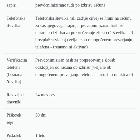
zapisi
psevdonimizirano tudi po izbrisu računa
Telefonska
Telefonska številka (ali zadnje cifre) se hrani na računu
številka
za čas njegovega trajanja; psevdonimiziran hash se
ohrani po izbrisu za preprečevanje zlorab (1 številka = 1
brezplačen video) (velja le ob omogočenem preverjanju
telefona - trenutno ni aktivno)
Verifikacija
Psevdonimiziran hash za preprečevanje zlorab;
telefona
odklopljen od računa ob izbrisu (velja le ob
(heširana
omogočenem preverjanju telefona - trenutno ni aktivno)
številka)
Revizijski
24 mesecev
dnevniki
Piškotek
30 dni
seje
Piškotek
1 leto