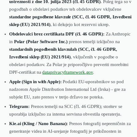
ustreznosti z dne 10. julija 2023 (čl. 45 GDPR)
. Poleg tega so v
pogodbah o obdelavi podatkov teh obdelovalcev vključene
standardne pogodbene klavzule (SCC, čl. 46 GDPR, Izvedbeni
sklep (EU) 2021/914)
, ki delujejo kot rezervni ukrep.
Obdelovalci brez certifikata DPF (čl. 46 GDPR):
Za Anthropic
in
Polar (Polar Software Inc.)
prenos temelji izključno na
standardnih pogodbenih klavzulah (SCC, čl. 46 GDPR,
Izvedbeni sklep (EU) 2021/914)
, vključenih v pogodbe o
obdelavi podatkov. Za Polar je priporočljivo preveriti morebitni
DPF-certifikat na
dataprivacyframework.gov
.
Apple (Sign in with Apple):
Podatki EU-uporabnikov so pod
nadzorom Apple Distribution International Ltd (Irska) - gre za
subjekt EU, zato prenos v tretjo državo ne poteka.
Telegram:
Prenos temelji na SCC (čl. 46 GDPR); storitev se
uporablja izključno za interna servisna obvestila operaterju.
Kie.ai (Kling / Nano Banana):
Prenos fotografij nepremičnin za
generiranje videa in AI-urejanje fotografij je priložnosten in