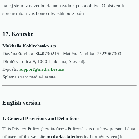
na tej strani z navedbo datuma zadnje posodobitve. O bistvenih
spremembah vas bomo obvestili po e-pošti.
17. Kontakt
Mykhailo Koblychenko s.p.
Davčna številka: SI40790215 · Matična številka: 7522967000
Dimičeva ulica 9, 1000 Ljubljana, Slovenija
E-pošta:
support@media4.estate
Spletna stran: media4.estate
English version
1. General Provisions and Definitions
This Privacy Policy (hereinafter: «Policy») sets out how personal data
of users of the website
media4.estate
(hereinafter: «Service») is