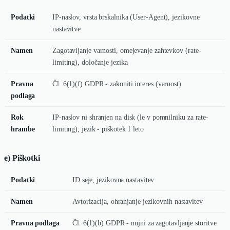
Podatki
IP-naslov, vrsta brskalnika (User-Agent), jezikovne
nastavitve
Namen
Zagotavljanje varnosti, omejevanje zahtevkov (rate-
limiting), določanje jezika
Pravna
Čl. 6(1)(f) GDPR - zakoniti interes (varnost)
podlaga
Rok
IP-naslov ni shranjen na disk (le v pomnilniku za rate-
hrambe
limiting); jezik - piškotek 1 leto
e) Piškotki
Podatki
ID seje, jezikovna nastavitev
Namen
Avtorizacija, ohranjanje jezikovnih nastavitev
Pravna podlaga
Čl. 6(1)(b) GDPR - nujni za zagotavljanje storitve