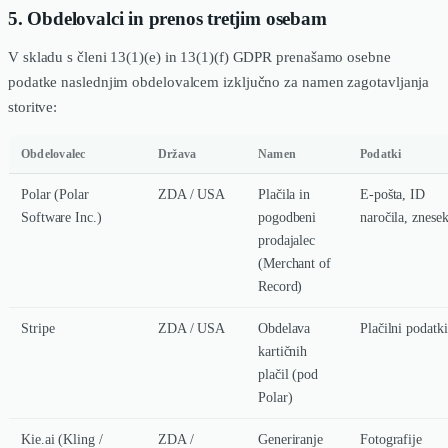
5. Obdelovalci in prenos tretjim osebam
V skladu s členi 13(1)(e) in 13(1)(f) GDPR prenašamo osebne
podatke naslednjim obdelovalcem izključno za namen zagotavljanja
storitve:
Obdelovalec
Država
Namen
Podatki
Polar (Polar
ZDA / USA
Plačila in
E-pošta, ID
Software Inc.)
pogodbeni
naročila, znese
prodajalec
(Merchant of
Record)
Stripe
ZDA / USA
Obdelava
Plačilni podatki
kartičnih
plačil (pod
Polar)
Kie.ai (Kling /
ZDA /
Generiranje
Fotografije