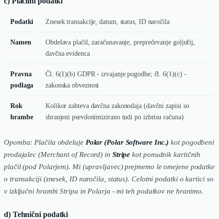
c) Plačilni podatki
Podatki
Znesek transakcije, datum, status, ID naročila
Namen
Obdelava plačil, zaračunavanje, preprečevanje goljufij,
davčna evidenca
Pravna
Čl. 6(1)(b) GDPR - izvajanje pogodbe; čl. 6(1)(c) -
podlaga
zakonska obveznost
Rok
Kolikor zahteva davčna zakonodaja (davčni zapisi so
hrambe
shranjeni psevdonimizirano tudi po izbrisu računa)
Opomba: Plačila obdeluje
Polar (Polar Software Inc.)
kot pogodbeni
prodajalec (Merchant of Record) in
Stripe
kot ponudnik kartičnih
plačil (pod Polarjem). Mi (upravljavec) prejmemo le omejene podatke
o transakciji (znesek, ID naročila, status). Celotni podatki o kartici so
v izključni hrambi Stripa in Polarja - mi teh podatkov ne hranimo.
d) Tehnični podatki