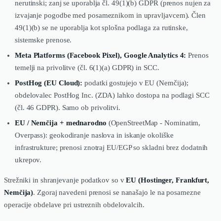
nerutinski; zanj se uporablja čl. 49(1)(b) GDPR (prenos nujen za
izvajanje pogodbe med posameznikom in upravljavcem). Člen
49(1)(b) se ne uporablja kot splošna podlaga za rutinske,
sistemske prenose.
Meta Platforms (Facebook Pixel), Google Analytics 4:
Prenos
temelji na privolitve (čl. 6(1)(a) GDPR) in SCC.
PostHog (EU Cloud):
podatki gostujejo v EU (Nemčija);
obdelovalec PostHog Inc. (ZDA) lahko dostopa na podlagi SCC
(čl. 46 GDPR). Samo ob privolitvi.
EU / Nemčija + mednarodno
(OpenStreetMap - Nominatim,
Overpass): geokodiranje naslova in iskanje okoliške
infrastrukture; prenosi znotraj EU/EGP so skladni brez dodatnih
ukrepov.
Strežniki in shranjevanje podatkov so v
EU (Hostinger, Frankfurt,
Nemčija)
. Zgoraj navedeni prenosi se nanašajo le na posamezne
operacije obdelave pri ustreznih obdelovalcih.