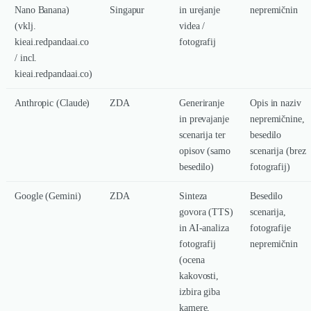
Nano Banana)
Singapur
in urejanje
nepremičnin
(vklj.
videa /
kieai.redpandaai.co
fotografij
/ incl.
kieai.redpandaai.co)
Anthropic (Claude)
ZDA
Generiranje
Opis in naziv
in prevajanje
nepremičnine,
scenarija ter
besedilo
opisov (samo
scenarija (brez
besedilo)
fotografij)
Google (Gemini)
ZDA
Sinteza
Besedilo
govora (TTS)
scenarija,
in AI-analiza
fotografije
fotografij
nepremičnin
(ocena
kakovosti,
izbira giba
kamere,