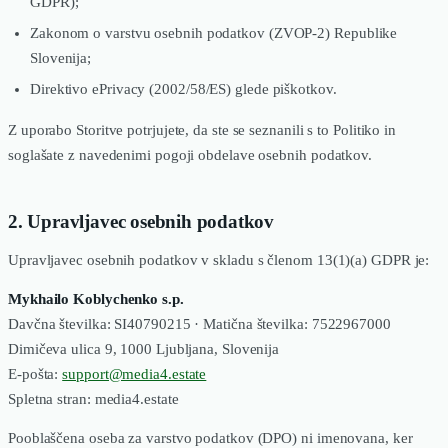
GDPR);
Zakonom o varstvu osebnih podatkov (ZVOP-2) Republike
Slovenija;
Direktivo ePrivacy (2002/58/ES) glede piškotkov.
Z uporabo Storitve potrjujete, da ste se seznanili s to Politiko in
soglašate z navedenimi pogoji obdelave osebnih podatkov.
2. Upravljavec osebnih podatkov
Upravljavec osebnih podatkov v skladu s členom 13(1)(a) GDPR je:
Mykhailo Koblychenko s.p.
Davčna številka: SI40790215 · Matična številka: 7522967000
Dimičeva ulica 9, 1000 Ljubljana, Slovenija
E-pošta:
support@media4.estate
Spletna stran: media4.estate
Pooblaščena oseba za varstvo podatkov (DPO) ni imenovana, ker