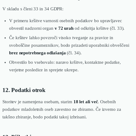
V skladu s členi 33 in 34 GDPR:
V primeru kršitve varnosti osebnih podatkov bo upravljavec
obvestil nadzorni organ
v 72 urah
od odkritja kršitve (čl. 33).
Če kršitev lahko povzroči visoko tveganje za pravice in
svoboščine posameznikov, bodo prizadeti uporabniki obveščeni
brez nepotrebnega odlašanja
(čl. 34).
Obvestilo bo vsebovalo: naravo kršitve, kontaktne podatke,
verjetne posledice in sprejete ukrepe.
12. Podatki otrok
Storitev je namenjena osebam, starim
18 let ali več
. Osebnih
podatkov mladoletnih oseb zavestno ne zbiramo. Če izvemo za
takšno zbiranje, bodo podatki takoj izbrisani.