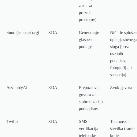
zaznava
praznih
prostorov)
Suno (sunoapi.org)
ZDA
Generiranje
Nič - le splošen
glasbene
opis glasbenega
podlage
sloga (brez
osebnih
podatkov,
fotografij ali
scenarija)
AssemblyAI
ZDA
Prepoznava
Zvok govora
govora za
sinhronizacijo
podnapisov
Twilio
ZDA
SMS-
Telefonska
verifikacija
številka (samo
telefonske
ko je