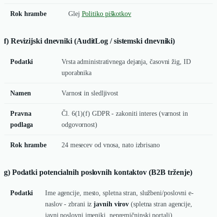
Rok hrambe
Glej
Politiko piškotkov
f) Revizijski dnevniki (AuditLog / sistemski dnevniki)
Podatki
Vrsta administrativnega dejanja, časovni žig, ID
uporabnika
Namen
Varnost in sledljivost
Pravna
Čl. 6(1)(f) GDPR - zakoniti interes (varnost in
podlaga
odgovornost)
Rok hrambe
24 mesecev od vnosa, nato izbrisano
g) Podatki potencialnih poslovnih kontaktov (B2B trženje)
Podatki
Ime agencije, mesto, spletna stran, službeni/poslovni e-
naslov - zbrani iz
javnih virov
(spletna stran agencije,
javni poslovni imeniki, nepremičninski portali)