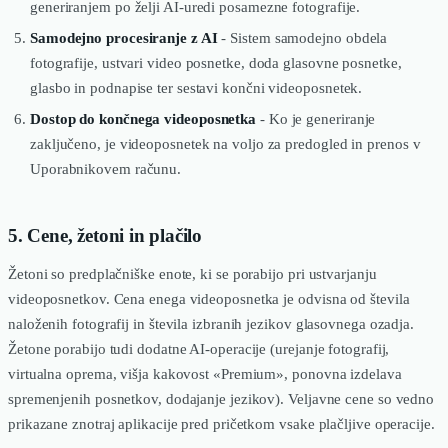
generiranjem po želji AI-uredi posamezne fotografije.
Samodejno procesiranje z AI
- Sistem samodejno obdela
fotografije, ustvari video posnetke, doda glasovne posnetke,
glasbo in podnapise ter sestavi končni videoposnetek.
Dostop do končnega videoposnetka
- Ko je generiranje
zaključeno, je videoposnetek na voljo za predogled in prenos v
Uporabnikovem računu.
5. Cene, žetoni in plačilo
Žetoni so predplačniške enote, ki se porabijo pri ustvarjanju
videoposnetkov. Cena enega videoposnetka je odvisna od števila
naloženih fotografij in števila izbranih jezikov glasovnega ozadja.
Žetone porabijo tudi dodatne AI-operacije (urejanje fotografij,
virtualna oprema, višja kakovost «Premium», ponovna izdelava
spremenjenih posnetkov, dodajanje jezikov). Veljavne cene so vedno
prikazane znotraj aplikacije pred pričetkom vsake plačljive operacije.