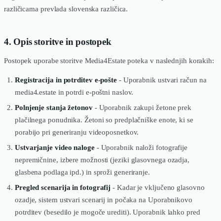
različicama prevlada slovenska različica.
4. Opis storitve in postopek
Postopek uporabe storitve Media4Estate poteka v naslednjih korakih:
Registracija in potrditev e-pošte
- Uporabnik ustvari račun na
media4.estate in potrdi e-poštni naslov.
Polnjenje stanja žetonov
- Uporabnik zakupi žetone prek
plačilnega ponudnika. Žetoni so predplačniške enote, ki se
porabijo pri generiranju videoposnetkov.
Ustvarjanje video naloge
- Uporabnik naloži fotografije
nepremičnine, izbere možnosti (jeziki glasovnega ozadja,
glasbena podlaga ipd.) in sproži generiranje.
Pregled scenarija in fotografij
- Kadar je vključeno glasovno
ozadje, sistem ustvari scenarij in počaka na Uporabnikovo
potrditev (besedilo je mogoče urediti). Uporabnik lahko pred