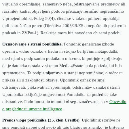
virtualno opremljanje, zamenjavo neba, odstranjevanje predmetov ali
razširitev kadra, objavljena podoba prikazuje resnično nepremičnino
v prirejeni obliki. Poleg 50(4). člena se v takem primeru uporablja
tudi potrošniško pravo (Direktiva 2005/29/ES o nepoštenih poslovnih
praksah in ZVPot-1). Razkritje mora biti navedeno ob sami podobi.
Označevanje s strani ponudnika.
Ponudnik generirane izhode
opremi z vidno oznako v kadru in strojno berljivimi metapodatki,
med njimi s podpisanim podatkom o izvoru, ki potrjuje zgolj dvoje:
da je datoteka nastala v sistemu Media4Estate in da po izdaji ni bila
spremenjena. Ta podpis
ni
jamstvo o stanju nepremičnine, o točnosti
prikaza ali o zakonitosti objave. Uporabnik oznak ne sme
odstranjevati, prekrivati ali spreminjati; odstranitev oznake s strani
Uporabnika izključuje odgovornost Ponudnika za posledice take
odstranitve. Podrobnosti in trenutni obseg označevanja so v
Obvestilu
o preglednosti umetne inteligence
.
Prenos vloge ponudnika (25. člen Uredbe).
Uporabnik storitve ne
sme ponujati naprej pod svojo ali tujo blagovno znamko, je bistveno