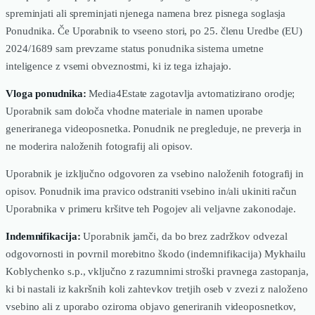
spreminjati ali spreminjati njenega namena brez pisnega soglasja
Ponudnika. Če Uporabnik to vseeno stori, po 25. členu Uredbe (EU)
2024/1689 sam prevzame status ponudnika sistema umetne
inteligence z vsemi obveznostmi, ki iz tega izhajajo.
Vloga ponudnika:
Media4Estate zagotavlja avtomatizirano orodje;
Uporabnik sam določa vhodne materiale in namen uporabe
generiranega videoposnetka. Ponudnik ne pregleduje, ne preverja in
ne moderira naloženih fotografij ali opisov.
Uporabnik je izključno odgovoren za vsebino naloženih fotografij in
opisov. Ponudnik ima pravico odstraniti vsebino in/ali ukiniti račun
Uporabnika v primeru kršitve teh Pogojev ali veljavne zakonodaje.
Indemnifikacija:
Uporabnik jamči, da bo brez zadržkov odvezal
odgovornosti in povrnil morebitno škodo (indemnifikacija) Mykhailu
Koblychenko s.p., vključno z razumnimi stroški pravnega zastopanja,
ki bi nastali iz kakršnih koli zahtevkov tretjih oseb v zvezi z naloženo
vsebino ali z uporabo oziroma objavo generiranih videoposnetkov,