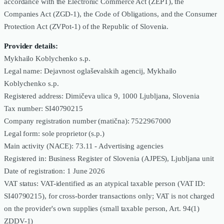
accordance with the Electronic Commerce Act (ZEPT), the
Companies Act (ZGD-1), the Code of Obligations, and the Consumer
Protection Act (ZVPot-1) of the Republic of Slovenia.
Provider details:
Mykhailo Koblychenko s.p.
Legal name: Dejavnost oglaševalskih agencij, Mykhailo
Koblychenko s.p.
Registered address: Dimičeva ulica 9, 1000 Ljubljana, Slovenia
Tax number: SI40790215
Company registration number (matična): 7522967000
Legal form: sole proprietor (s.p.)
Main activity (NACE): 73.11 - Advertising agencies
Registered in: Business Register of Slovenia (AJPES), Ljubljana unit
Date of registration: 1 June 2026
VAT status: VAT-identified as an atypical taxable person (VAT ID:
SI40790215), for cross-border transactions only; VAT is not charged
on the provider's own supplies (small taxable person, Art. 94(1)
ZDDV-1)