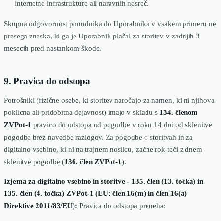
internetne infrastrukture ali naravnih nesreč.
Skupna odgovornost ponudnika do Uporabnika v vsakem primeru ne
presega zneska, ki ga je Uporabnik plačal za storitev v zadnjih 3
mesecih pred nastankom škode.
9. Pravica do odstopa
Potrošniki (fizične osebe, ki storitev naročajo za namen, ki ni njihova
poklicna ali pridobitna dejavnost) imajo v skladu s
134. členom
ZVPot-1
pravico do odstopa od pogodbe v roku 14 dni od sklenitve
pogodbe brez navedbe razlogov. Za pogodbe o storitvah in za
digitalno vsebino, ki ni na trajnem nosilcu, začne rok teči z dnem
sklenitve pogodbe (
136. člen ZVPot-1
).
Izjema za digitalno vsebino in storitve - 135. člen (13. točka) in
135. člen (4. točka) ZVPot-1 (EU: člen 16(m) in člen 16(a)
Direktive 2011/83/EU):
Pravica do odstopa preneha: