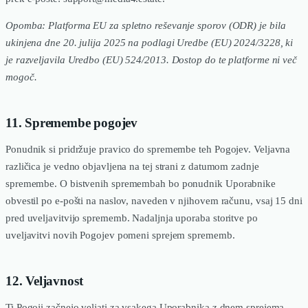
Opomba: Platforma EU za spletno reševanje sporov (ODR) je bila
ukinjena dne 20. julija 2025 na podlagi Uredbe (EU) 2024/3228, ki
je razveljavila Uredbo (EU) 524/2013. Dostop do te platforme ni več
mogoč.
11. Spremembe pogojev
Ponudnik si pridržuje pravico do spremembe teh Pogojev. Veljavna
različica je vedno objavljena na tej strani z datumom zadnje
spremembe. O bistvenih spremembah bo ponudnik Uporabnike
obvestil po e-pošti na naslov, naveden v njihovem računu, vsaj 15 dni
pred uveljavitvijo sprememb. Nadaljnja uporaba storitve po
uveljavitvi novih Pogojev pomeni sprejem sprememb.
12. Veljavnost
Ti Pogoji začnejo veljati za vsakega Uporabnika z dnem sprejema