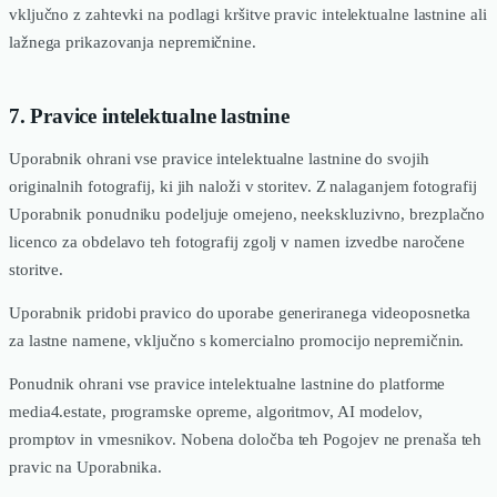
vključno z zahtevki na podlagi kršitve pravic intelektualne lastnine ali
lažnega prikazovanja nepremičnine.
7. Pravice intelektualne lastnine
Uporabnik ohrani vse pravice intelektualne lastnine do svojih
originalnih fotografij, ki jih naloži v storitev. Z nalaganjem fotografij
Uporabnik ponudniku podeljuje omejeno, neekskluzivno, brezplačno
licenco za obdelavo teh fotografij zgolj v namen izvedbe naročene
storitve.
Uporabnik pridobi pravico do uporabe generiranega videoposnetka
za lastne namene, vključno s komercialno promocijo nepremičnin.
Ponudnik ohrani vse pravice intelektualne lastnine do platforme
media4.estate, programske opreme, algoritmov, AI modelov,
promptov in vmesnikov. Nobena določba teh Pogojev ne prenaša teh
pravic na Uporabnika.