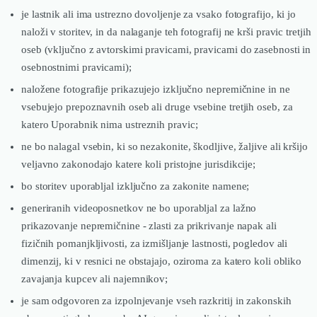
je lastnik ali ima ustrezno dovoljenje za vsako fotografijo, ki jo
naloži v storitev, in da nalaganje teh fotografij ne krši pravic tretjih
oseb (vključno z avtorskimi pravicami, pravicami do zasebnosti in
osebnostnimi pravicami);
naložene fotografije prikazujejo izključno nepremičnine in ne
vsebujejo prepoznavnih oseb ali druge vsebine tretjih oseb, za
katero Uporabnik nima ustreznih pravic;
ne bo nalagal vsebin, ki so nezakonite, škodljive, žaljive ali kršijo
veljavno zakonodajo katere koli pristojne jurisdikcije;
bo storitev uporabljal izključno za zakonite namene;
generiranih videoposnetkov ne bo uporabljal za lažno
prikazovanje nepremičnine - zlasti za prikrivanje napak ali
fizičnih pomanjkljivosti, za izmišljanje lastnosti, pogledov ali
dimenzij, ki v resnici ne obstajajo, oziroma za katero koli obliko
zavajanja kupcev ali najemnikov;
je sam odgovoren za izpolnjevanje vseh razkritij in zakonskih