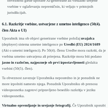
obveznosti glede uporabe AI-generirane ali virtualno urejene
vsebine v oglaševanju nepremičnin, ki veljajo v pristojnih
jurisdikcijah.
6.1. Razkritje vsebine, ustvarjene z umetno inteligenco (50(4).
člen Akta o UI)
Uporabnik ima ob objavi generirane vsebine položaj
uvajalca
(deployer) sistema umetne inteligence po
Uredbi (EU) 2024/1689
(Akt o umetni inteligenci). Po 50(4). členu Uredbe mora razkriti, da je
vsebina umetno ustvarjena ali prirejena. Razkritje mora biti podano
jasno in razločno, najpozneje ob prvi izpostavljenosti
gledalca
vsebini (50(5). člen).
Ta obveznost zavezuje Uporabnika neposredno in je ponudnik ne
more izpolniti namesto njega. Ponudnik Uporabniku ob prenosu
videoposnetka zagotovi pripravljeno besedilo razkritja v jeziku
videoposnetka.
Virtualno opremljanje in urejanje fotografij.
Če Uporabnik uporabi