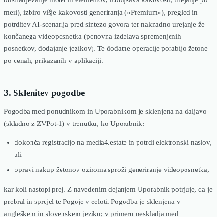
odstranjevanje motečih elementov, izboljšava kakovosti, urejanje po
meri), izbiro višje kakovosti generiranja («Premium»), pregled in
potrditev AI-scenarija pred sintezo govora ter naknadno urejanje že
končanega videoposnetka (ponovna izdelava spremenjenih
posnetkov, dodajanje jezikov). Te dodatne operacije porabijo žetone
po cenah, prikazanih v aplikaciji.
3. Sklenitev pogodbe
Pogodba med ponudnikom in Uporabnikom je sklenjena na daljavo
(skladno z ZVPot-1) v trenutku, ko Uporabnik:
dokonča registracijo na media4.estate in potrdi elektronski naslov,
ali
opravi nakup žetonov oziroma sproži generiranje videoposnetka,
kar koli nastopi prej. Z navedenim dejanjem Uporabnik potrjuje, da je
prebral in sprejel te Pogoje v celoti. Pogodba je sklenjena v
angleškem in slovenskem jeziku; v primeru neskladja med