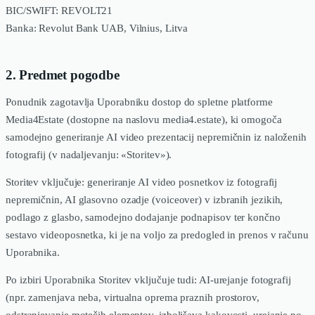
BIC/SWIFT: REVOLT21
Banka: Revolut Bank UAB, Vilnius, Litva
2. Predmet pogodbe
Ponudnik zagotavlja Uporabniku dostop do spletne platforme
Media4Estate (dostopne na naslovu media4.estate), ki omogoča
samodejno generiranje AI video prezentacij nepremičnin iz naloženih
fotografij (v nadaljevanju: «Storitev»).
Storitev vključuje: generiranje AI video posnetkov iz fotografij
nepremičnin, AI glasovno ozadje (voiceover) v izbranih jezikih,
podlago z glasbo, samodejno dodajanje podnapisov ter končno
sestavo videoposnetka, ki je na voljo za predogled in prenos v računu
Uporabnika.
Po izbiri Uporabnika Storitev vključuje tudi: AI-urejanje fotografij
(npr. zamenjava neba, virtualna oprema praznih prostorov,