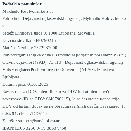
Podatki o ponudniku:
Mykhailo Koblychenko s.p.
Polno ime: Dejavnost oglaševalskih agencij, Mykhailo Koblychenko
s.p.
Sedež: Dimičeva ulica 9, 1000 Ljubljana, Slovenija
Davčna številka: SI40790215
Matična številka: 7522967000
Pravnoorganizacijska oblika: samostojni podjetnik posameznik (s.p.)
Glavna dejavnost (SKD): 73.110 - Dejavnost oglaševalskih agencij
Vpis v register: Poslovni register Slovenije (AJPES), izpostava
Ljubljana
Datum vpisa: 01.06.2026
Zavezanec za DDV: identificiran za DDV kot atipični davčni
zavezanec (ID za DDV: SI40790215), le za čezmejne transakcije;
DDV od lastnih dobav se ne obračunava (mali davčni zavezanec, 1.
odst. 94. člena ZDDV-1)
E-pošta: support@media4.estate
IBAN: LT65 3250 0719 3833 9468