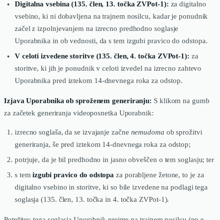
Digitalna vsebina (135. člen, 13. točka ZVPot-1):
za digitalno
vsebino, ki ni dobavljena na trajnem nosilcu, kadar je ponudnik
začel z izpolnjevanjem na izrecno predhodno soglasje
Uporabnika in ob vednosti, da s tem izgubi pravico do odstopa.
V celoti izvedene storitve (135. člen, 4. točka ZVPot-1):
za
storitve, ki jih je ponudnik v celoti izvedel na izrecno zahtevo
Uporabnika pred iztekom 14-dnevnega roka za odstop.
Izjava Uporabnika ob sproženem generiranju:
S klikom na gumb
za začetek generiranja videoposnetka Uporabnik:
izrecno soglaša, da se izvajanje začne
nemudoma
ob sprožitvi
generiranja, še pred iztekom 14-dnevnega roka za odstop;
potrjuje, da je bil predhodno in jasno obveščen o tem soglasju; ter
s tem
izgubi pravico do odstopa
za porabljene žetone, to je za
digitalno vsebino in storitve, ki so bile izvedene na podlagi tega
soglasja (135. člen, 13. točka in 4. točka ZVPot-1).
Potrditev tega soglasja Uporabnik prejme na trajnem nosilcu (po e-