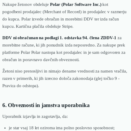
Nakupe žetonov obdeluje
Polar (Polar Software Inc.)
kot
pogodbeni prodajalec (Merchant of Record) in prodajalec v razmerju
do kupca. Polar izvede obračun in morebitni DDV ter izda račun
kupcu. Kartična plačila obdeluje Stripe.
DDV ni obračunan na podlagi 1. odstavka 94. člena ZDDV-1
za
morebitne račune, ki jih ponudnik izda neposredno. Za nakupe prek
platforme Polar Polar nastopa kot prodajalec in je sam odgovoren za
obračun in poravnavo davčnih obveznosti.
Žetoni niso prenosljivi in nimajo denarne vrednosti za namen vračila,
razen v primerih, ki jih izrecno določa zakonodaja (glej točko 9 -
Pravica do odstopa).
6. Obveznosti in jamstva uporabnika
Uporabnik izjavlja in zagotavlja, da:
je star vsaj 18 let oziroma ima polno poslovno sposobnost;