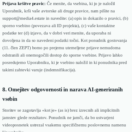
Prijava kršitve pravic:
Če menite, da vsebina, ki jo je naložil
Uporabnik, krši vaše avtorske ali druge pravice, nam pišite na
support@media4.estate in navedite: (a) opis in dokazilo o pravici, (b)
sporno vsebino (povezava ali ID projekta), (c) vaše kontaktne
podatke ter (d) izjavo, da v dobri veri menite, da uporaba ni
dovoljena in da so navedeni podatki točni. Kot ponudnik gostovanja
(11. člen ZEPT) bomo po prejemu utemeljene prijave nemudoma
odstranili ali onemogočili dostop do sporne vsebine. Prijavo lahko
posredujemo Uporabniku, ki je vsebino naložil in ki ponudnika pred
takimi zahtevki varuje (indemnifikacija).
8. Omejitev odgovornosti in narava AI-generiranih
vsebin
Storitev se zagotavlja «kot je» (as is) brez izrecnih ali implicitnih
jamstev glede rezultatov. Ponudnik ne jamči, da bo ustvarjeni
videoposnetek ustrezal vsakemu specifičnemu poslovnemu namenu