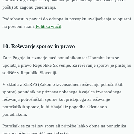
pošti) ob zagonu generiranja.
Podrobnosti o pravici do odstopa in postopku uveljavljanja so opisani
na posebni strani:
Politika vračil
.
10. Reševanje sporov in pravo
Za te Pogoje in razmerje med ponudnikom ter Uporabnikom se
uporablja pravo Republike Slovenije. Za reševanje sporov je pristojno
sodišče v Republiki Sloveniji.
V skladu z ZIsRPS (Zakon o izvensodnem reševanju potrošniških
sporov) ponudnik ne priznava nobenega izvajalca izvensodnega
reševanja potrošniških sporov kot pristojnega za reševanje
potrošniških sporov, ki bi izhajali iz pogodbe sklenjene s
ponudnikom.
Potrošnik se za rešitev spora ali pritožbe lahko obrne na ponudnika
prek e-pošte: support@media4.estate.