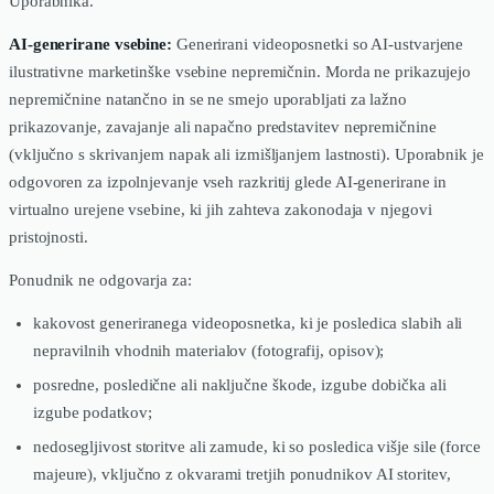
Uporabnika.
AI-generirane vsebine:
Generirani videoposnetki so AI-ustvarjene
ilustrativne marketinške vsebine nepremičnin. Morda ne prikazujejo
nepremičnine natančno in se ne smejo uporabljati za lažno
prikazovanje, zavajanje ali napačno predstavitev nepremičnine
(vključno s skrivanjem napak ali izmišljanjem lastnosti). Uporabnik je
odgovoren za izpolnjevanje vseh razkritij glede AI-generirane in
virtualno urejene vsebine, ki jih zahteva zakonodaja v njegovi
pristojnosti.
Ponudnik ne odgovarja za:
kakovost generiranega videoposnetka, ki je posledica slabih ali
nepravilnih vhodnih materialov (fotografij, opisov);
posredne, posledične ali naključne škode, izgube dobička ali
izgube podatkov;
nedosegljivost storitve ali zamude, ki so posledica višje sile (force
majeure), vključno z okvarami tretjih ponudnikov AI storitev,